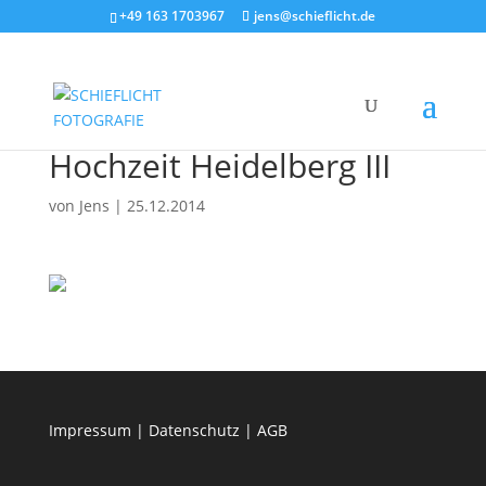
+49 163 1703967
jens@schieflicht.de
Hochzeit Heidelberg III
von
Jens
|
25.12.2014
Impressum
|
Datenschutz
|
AGB