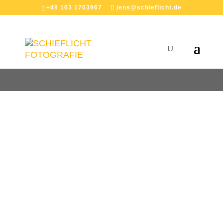
+49 163 1703967
jens@schieflicht.de
BLOG - REFERENZ
JENS
Es ist vollbracht - fast jedenfalls! Mein im