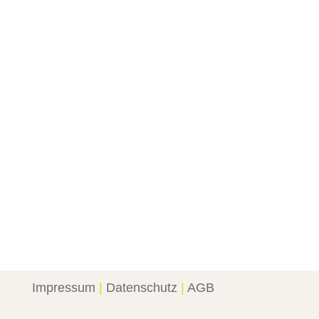
JENS
Eine meiner Aufnahmen des Aldeyarfoss in
Island wurde für die aktuelle Ausgabe des
deutschsprachigen Online-Magazins
VIEWspotlight (Zeitschrift STERN)
veröffentlicht. Neben der Aufnahme selbst
mit den technischen Aufnahmedaten gibt es
auch eine kleine Info-Box mit...
Impressum
|
Datenschutz
|
AGB