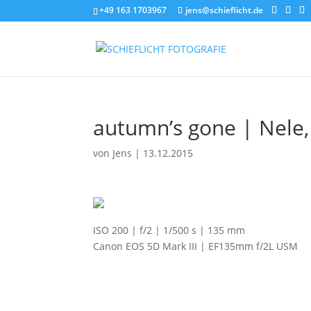
+49 163 1703967
jens@schieflicht.de
autumn’s gone | Nele
von
Jens
|
13.12.2015
ISO 200 | f/2 | 1/500 s | 135 mm
Canon EOS 5D Mark III | EF135mm f/2L USM